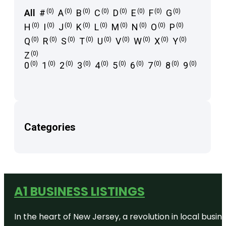
All
#
(0)
A
(0)
B
(0)
C
(0)
D
(0)
E
(0)
F
(0)
G
(0)
Sort
H
(0)
I
(0)
J
(0)
K
(0)
L
(0)
M
(0)
N
(0)
O
(0)
P
(0)
Q
(0)
R
(0)
S
(0)
T
(0)
U
(0)
V
(0)
W
(0)
X
(0)
Y
(0)
Z
(0)
0
(0)
1
(0)
2
(0)
3
(0)
4
(0)
5
(0)
6
(0)
7
(0)
8
(0)
9
(0)
Categories
A1 BUSINESS LISTINGS
In the heart of New Jersey, a revolution in local busines