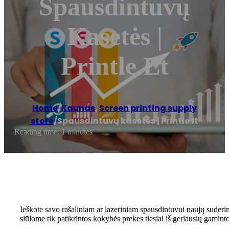
Spausdintuvų
Kasetės |
Printle.lt
Home
/
Kaunas
,
Screen printing supply
store
/
Spausdintuvų kasetės | Printle.lt
Reading time: 1 minutes
Ieškote savo rašaliniam ar lazeriniam spausdintuvui naujų suder
siūlome tik patikrintos kokybės prekes tiesiai iš geriausių gamint