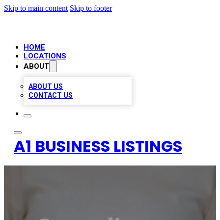
Skip to main content
Skip to footer
HOME
LOCATIONS
ABOUT
ABOUT US
CONTACT US
A1 BUSINESS LISTINGS