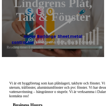
Lindgrens Plåt,
Tak & Fönster
Home
/
Borlänge
,
Sheet metal
contractor
/
Lindgrens Plåt, Tak & Fönster
Reading time: 1 minutes
Vi är ett byggföretag som kan plåtslageri, takbyte och fönster. Vi
uterum, träfönster, aluminiumfönster och pvc fönster. Vi har des
vattenavrinning – hängrännor o stuprör. Vi är verksamma i Dal
kontakta oss!
Business Hours