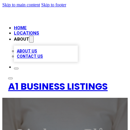
Skip to main content
Skip to footer
HOME
LOCATIONS
ABOUT
ABOUT US
CONTACT US
A1 BUSINESS LISTINGS