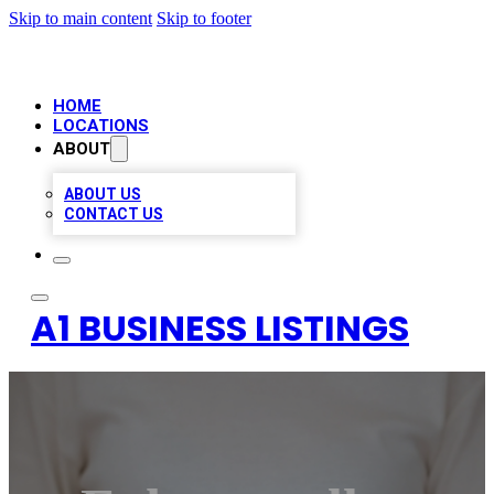
Skip to main content
Skip to footer
HOME
LOCATIONS
ABOUT
ABOUT US
CONTACT US
A1 BUSINESS LISTINGS