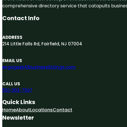
comprehensive directory service that catapults businesse
Contact Info
ADDRESS
214 Little Falls Rd, Fairfield, NJ 07004
EMAIL US
engage@A1businesslistings.com
CALL US
551-303-7307
Quick Links
Home
About
Locations
Contact
Newsletter