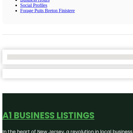
Social Profiles
Forage Puits Breton Finistere
No Locations Found
A1 BUSINESS LISTINGS
In the heart of New Jersey, a revolution in local business 