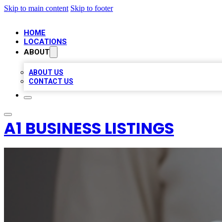
Skip to main content
Skip to footer
HOME
LOCATIONS
ABOUT
ABOUT US
CONTACT US
A1 BUSINESS LISTINGS