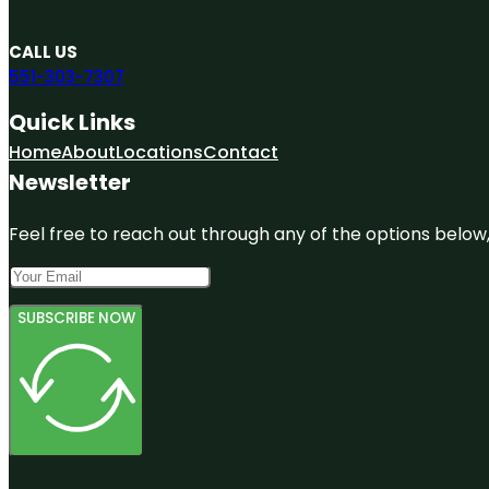
CALL US
551-303-7307
Quick Links
Home
About
Locations
Contact
Newsletter
Feel free to reach out through any of the options below, 
SUBSCRIBE NOW