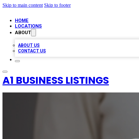
Skip to main content
Skip to footer
HOME
LOCATIONS
ABOUT
ABOUT US
CONTACT US
A1 BUSINESS LISTINGS