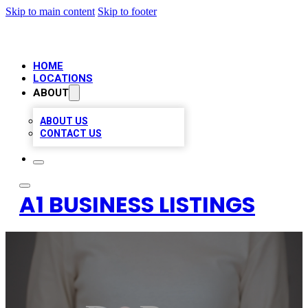
Skip to main content
Skip to footer
HOME
LOCATIONS
ABOUT
ABOUT US
CONTACT US
A1 BUSINESS LISTINGS