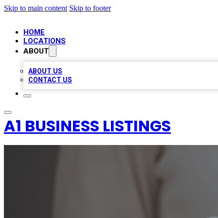
Skip to main content
Skip to footer
HOME
LOCATIONS
ABOUT
ABOUT US
CONTACT US
A1 BUSINESS LISTINGS