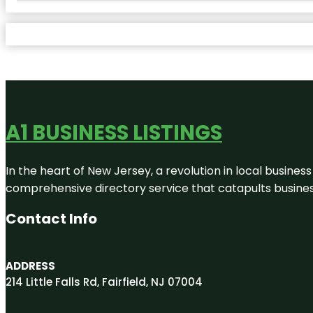
A1 BUSINESS LISTINGS
In the heart of New Jersey, a revolution in local business 
comprehensive directory service that catapults businesse
Contact Info
ADDRESS
214 Little Falls Rd, Fairfield, NJ 07004