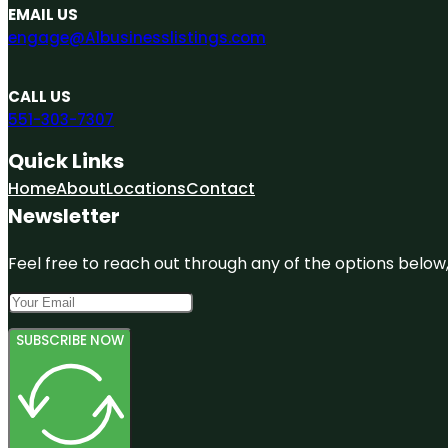
EMAIL US
engage@A1businesslistings.com
CALL US
551-303-7307
Quick Links
Home
About
Locations
Contact
Newsletter
Feel free to reach out through any of the options below, 
SUBSCRIBE NOW