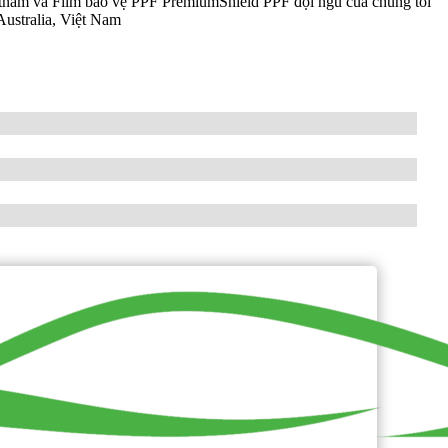
etnam và Film bảo vệ PPF PremiumShield PPF đội ngũ của chúng tôi
Australia, Việt Nam